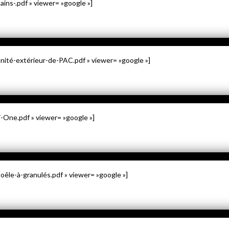
ns-.pdf » viewer= »google »]
té-extérieur-de-PAC.pdf » viewer= »google »]
-One.pdf » viewer= »google »]
le-à-granulés.pdf » viewer= »google »]